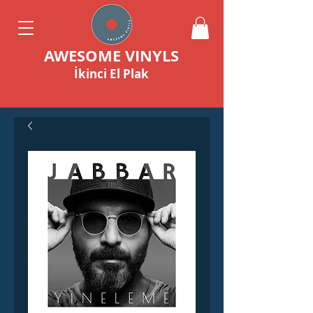
AWESOME VINYLS
İkinci El Plak