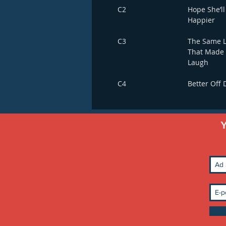
C2
Hope She’ll
Happier
C3
The Same 
That Made
Laugh
C4
Better Off
Y