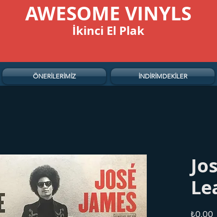
AWESOME VINYLS
İkinci El Plak
ÖNERİLERİMİZ
İNDİRİMDEKİLER
Jos
Le
F
₺0,00