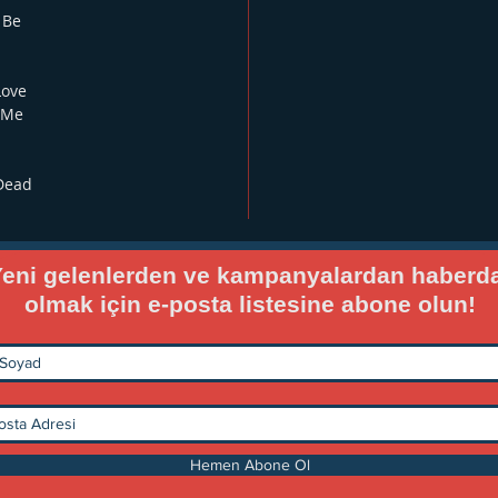
 Be
Love
 Me
 Dead
eni gelenlerden ve kampanyalardan haberd
olmak için e-posta listesine abone olun!
Hemen Abone Ol