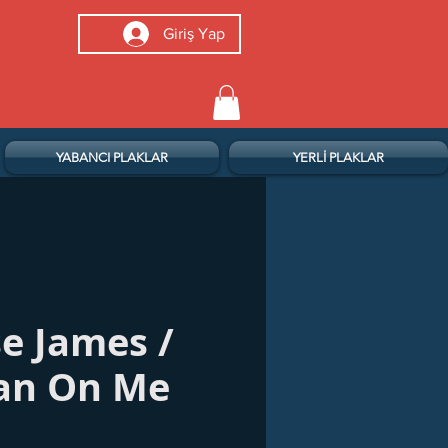
Giriş Yap
YABANCI PLAKLAR
YERLİ PLAKLAR
e James ‎/
an On Me
iyat