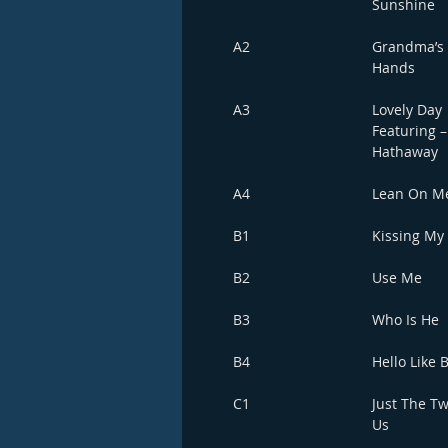
Sunshine
A2
Grandma’s
Hands
A3
Lovely Day
Featuring –
Hathaway
A4
Lean On M
B1
Kissing My
B2
Use Me
B3
Who Is He
B4
Hello Like 
C1
Just The T
Us