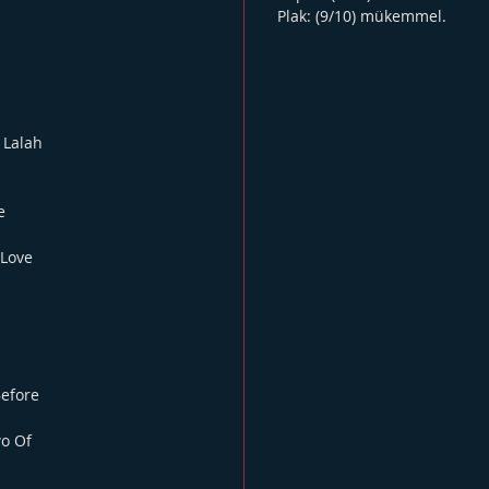
Plak: (9/10) mükemmel.
 Lalah
e
 Love
Before
wo Of