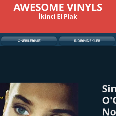
AWESOME VINYLS
İkinci El Plak
ÖNERİLERİMİZ
İNDİRİMDEKİLER
Si
O'
No