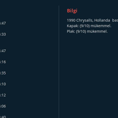
Bilgi
1990 Chrysalls, Hollanda bas
6:47
Kapak: (9/10) mükemmel.
Plak: (9/10) mükemmel.
5:33
4:47
5:16
3:35
5:10
4:12
5:06
4:40