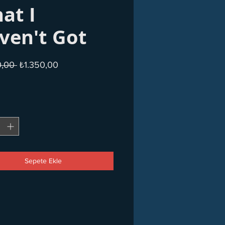
at I
ven't Got
Normal
İndirimli
0,00 
₺1.350,00
Fiyat
Fiyat
Sepete Ekle