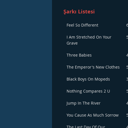
Şarkı Listesi
Feel So Different
I Am Stretched On Your
Grave
Three Babies
The Emperor's New Clothes
Black Boys On Mopeds
Nothing Compares 2 U
Jump In The River
You Cause As Much Sorrow
The Last Day Of Our