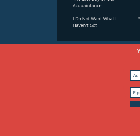
Acquaintance
I Do Not Want What I
Haven't Got
Y