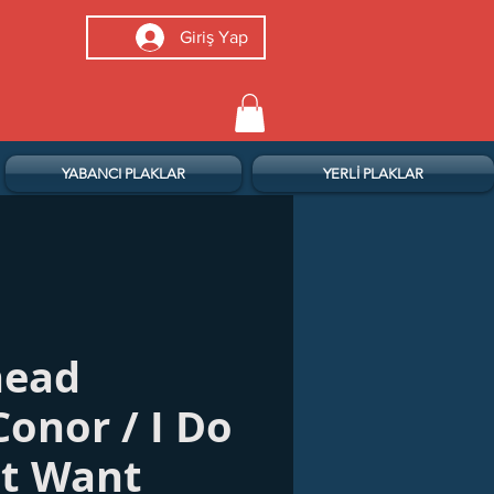
Giriş Yap
YABANCI PLAKLAR
YERLİ PLAKLAR
nead
Conor / I Do
t Want