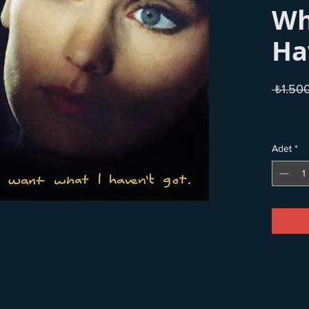
Wh
Ha
 ₺1.50
Adet
*