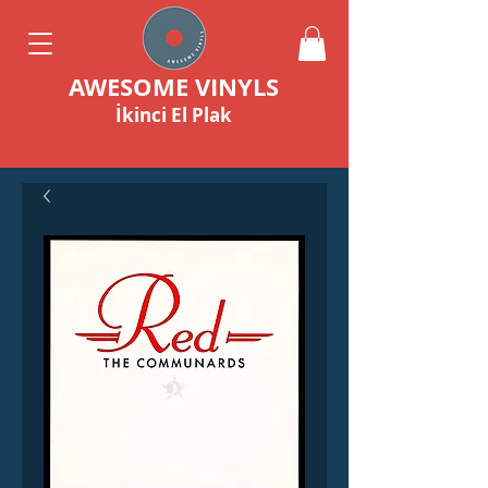
AWESOME VINYLS
İkinci El Plak