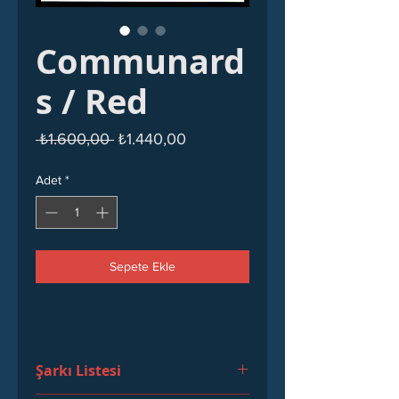
Communard
s ‎/ Red
Normal
İndirimli
 ₺1.600,00 
₺1.440,00
Fiyat
Fiyat
Adet
*
Sepete Ekle
Şarkı Listesi